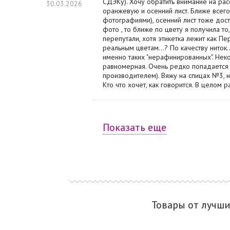
СДЭКу). Хочу обратить внимание на рас
30.03.2026
оранжевую и осенний лист. Ближе всего
фотографиями), осенний лист тоже дост
фото , то ближе по цвету я получила т
перепутали, хотя этикетка лежит как П
реальным цветам...? По качеству ниток.
именно таких "нерафинированных". Неко
равномерная. Очень редко попадается г
производителем). Вяжу на спицах №3, н
Кто что хочет, как говорится. В целом 
Показать еще
Товары от лучш