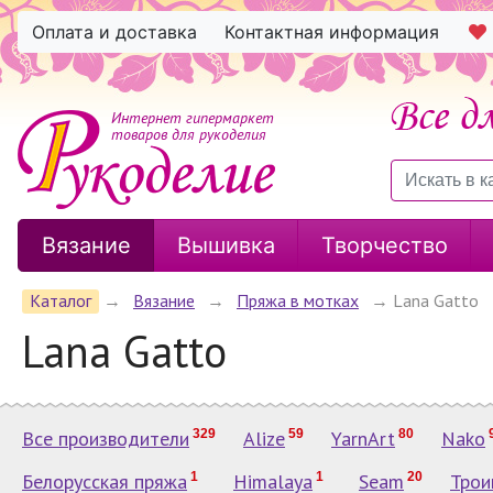
Оплата и доставка
Контактная информация
Интернет гипермаркет
товаров для рукоделия
Вязание
Вышивка
Творчество
Каталог
→
Вязание
→
Пряжа в мотках
→
Lana Gatto
Lana Gatto
Все производители
329
Alize
59
YarnArt
80
Nako
Белорусская пряжа
1
Himalaya
1
Seam
20
Трои