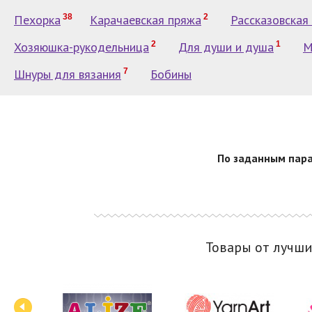
Пехорка
38
Карачаевская пряжа
2
Рассказовская
Хозяюшка-рукодельница
2
Для души и душа
1
M
Шнуры для вязания
7
Бобины
По заданным пара
Товары от лучш