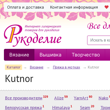
Оплата и доставка
Контактная информация
Интернет гипермаркет
товаров для рукоделия
Вязание
Вышивка
Творчество
Каталог
→
Вязание
→
Пряжа в мотках
→
Kutnor
Kutnor
Все производители
329
Alize
59
YarnArt
80
Nako
Белорусская пряжа
1
Himalaya
1
Seam
20
Трои