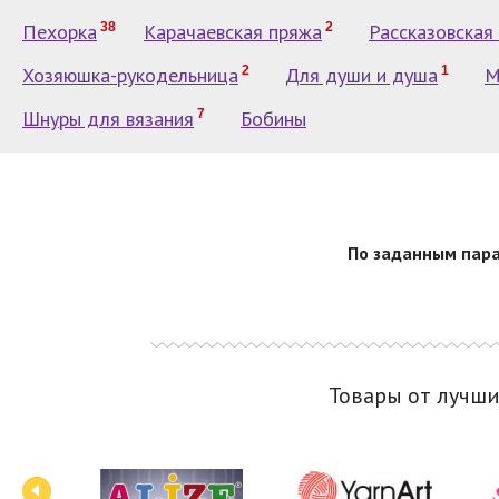
Пехорка
38
Карачаевская пряжа
2
Рассказовская
Хозяюшка-рукодельница
2
Для души и душа
1
M
Шнуры для вязания
7
Бобины
По заданным пара
Товары от лучш