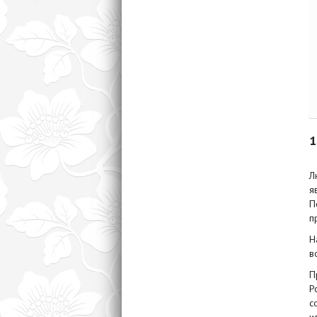
1
Л
я
П
п
Н
в
П
Р
с