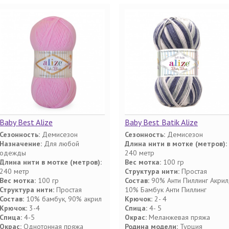
Baby Best Alize
Baby Best Batik Alize
Сезонность:
Демисезон
Сезонность:
Демисезон
Назначение:
Для любой
Длина нити в мотке (метров):
одежды
240 метр
Длина нити в мотке (метров):
Вес мотка:
100 гр
240 метр
Структура нити:
Простая
Вес мотка:
100 гр
Состав:
90% Анти Пиллинг Акрил
Структура нити:
Простая
10% Бамбук Анти Пиллинг
Состав:
10% бамбук, 90% акрил
Крючок:
2- 4
Крючок:
3-4
Спица:
4- 5
Спица:
4-5
Окрас:
Меланжевая пряжа
Окрас:
Однотонная пряжа
Родина модели:
Турция