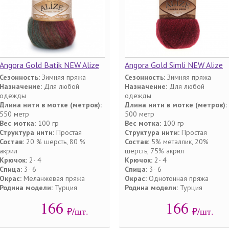
Angora Gold Batik NEW Alize
Angora Gold Simli NEW Alize
Сезонность:
Зимняя пряжа
Сезонность:
Зимняя пряжа
Назначение:
Для любой
Назначение:
Для любой
одежды
одежды
Длина нити в мотке (метров):
Длина нити в мотке (метров):
550 метр
500 метр
Вес мотка:
100 гр
Вес мотка:
100 гр
Структура нити:
Простая
Структура нити:
Простая
Состав:
20 % шерсть, 80 %
Состав:
5% металлик, 20%
акрил
шерсть, 75% акрил
Крючок:
2- 4
Крючок:
2- 4
Спица:
3- 6
Спица:
3- 6
Окрас:
Меланжевая пряжа
Окрас:
Однотонная пряжа
Родина модели:
Турция
Родина модели:
Турция
166
166
₽/шт.
₽/шт.