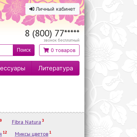
Личный кабинет
8 (800) 77
*****
звонок бесплатный
0 товаров
Поиск
ессуары
Литература
9
Fibra Natura
3
я
12
Миксы цветов
1