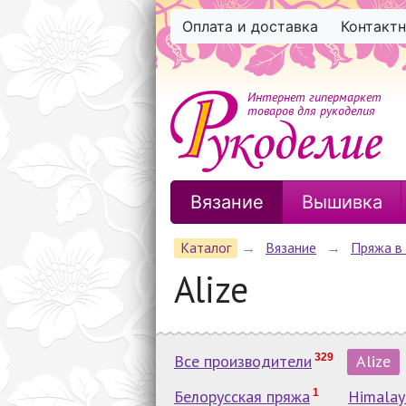
Оплата и доставка
Контакт
Интернет гипермаркет
товаров для рукоделия
Вязание
Вышивка
Каталог
→
Вязание
→
Пряжа в
Alize
Все производители
329
Alize
Белорусская пряжа
1
Himalay