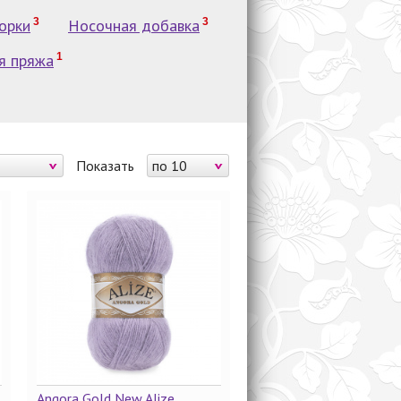
орки
3
Носочная добавка
3
я пряжа
1
Показать
по 10
Angora Gold New Alize