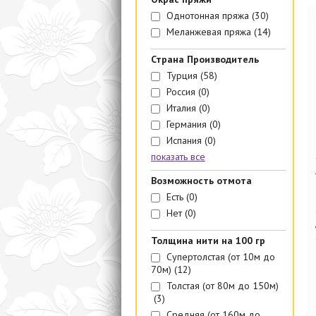
Однотонная пряжа
(30)
Меланжевая пряжа
(14)
Страна Производитель
Турция
(58)
Россия
(0)
Италия
(0)
Германия
(0)
Испания
(0)
показать все
Возможность отмота
Есть
(0)
Нет
(0)
Толщина нити на 100 гр
Супертолстая (от 10м до
70м)
(12)
Толстая (от 80м до 150м)
(3)
Средняя (от 160м до