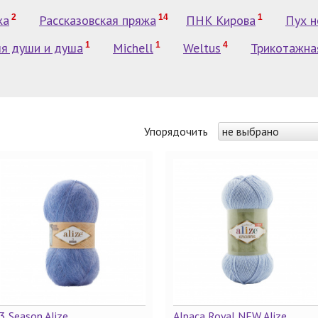
жа
2
Рассказовская пряжа
14
ПНК Кирова
1
Пух н
я души и душа
1
Michell
1
Weltus
4
Трикотажна
Упорядочить
не выбрано
3 Season Alize
Alpaca Royal NEW Alize