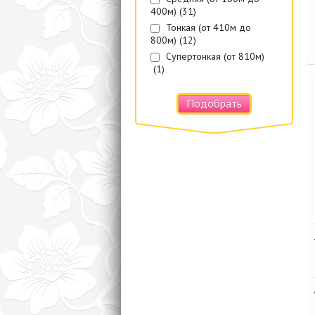
400м)
(31)
Тонкая (от 410м до
800м)
(12)
Супертонкая (от 810м)
(1)
Подобрать