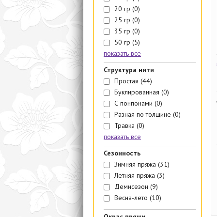
20 гр
(0)
25 гр
(0)
35 гр
(0)
50 гр
(5)
показать все
Структура нити
Простая
(44)
Буклированная
(0)
С понпонами
(0)
Разная по толщине
(0)
Травка
(0)
показать все
Сезонность
Зимняя пряжа
(31)
Летняя пряжа
(3)
Демисезон
(9)
Весна-лето
(10)
Окрас пряжи