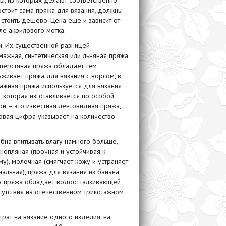
ы, из которых делают соответственно
состоит сама
пряжа
для вязания, должны
 стоить дешево.
Цена
еще и зависит от
е акрилового мотка.
. Их существенной разницей
мажная, синтетическая или льняная
пряжа
.
шерстяная
пряжа
обладает тем
уживает пряжа для вязания с ворсом, в
мажная пряжа используется для вязания
 которая изготавливается по особой
н – это известная лентовидная пряжа,
рвая цифра указывает на количество
на впитывать влагу намного больше,
нопляная (прочная и устойчивая к
у), молочная (смягчает кожу и устраняет
иальная),
пряжа для вязания
из банана
ма
пряжа
обладает водоотталкивающей
тсутствия на отечественном трикотажном
рат на вязание одного изделия, на