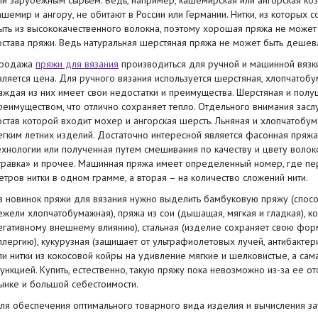
ли зарубежным сырьем. Ведь, например, кашемирская или ангорская коз
ашемир и ангору, не обитают в России или Германии.
Нитки
, из которых 
ыть из высококачественного волокна, поэтому хорошая
пряжа
не может
остава пряжи. Ведь натуральная
шерстяная
пряжа
не может быть дешевл
родажа
пряжи для вязания
производиться для ручной и машинной вязки
вляется
цена
. Для ручного вязания используется
шерстяная
, хлопчатобу
аждая из них имеет свои недостатки и преимущества.
Шерстяная
и полу
реимуществом, что отлично сохраняет тепло. Отдельного внимания засл
остав которой входит мохер и ангорская шерсть. Льняная и хлопчатобу
егким летних изделий. Достаточно интересной является фасонная пряжа,
ехнологии или полученная путем смешивания по качеству и цвету волоко
травка» и прочее. Машинная пряжа имеет определенный номер, где пе
етров
нитки
в одном грамме, а вторая – на количество сложений нити.
з новинок
пряжи для вязания
нужно выделить бамбуковую пряжу (способ
ежели хлопчатобумажная), пряжа из сои (дышащая, мягкая и гладкая), ко
егативному внешнему влиянию), стальная (изделие сохраняет свою форм
ллергию), кукурузная (защищает от ультрафиолетовых лучей, антибактер
ли
нитки
из кокосовой койры на удивление мягкие и шелковистые, а са
ункцией.
Купить
, естественно, такую пряжу пока невозможно из-за ее о
ынке и большой себестоимости.
ля обеспечения оптимального товарного вида изделия и вычисления зат