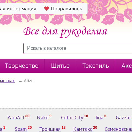
ная информация
Понравилось
Творчество
Шитье
Текстиль
Акс
 мотках
→
Alize
YarnArt
80
Nako
9
Color City
18
Jina
6
Gazzal
a
1
Seam
20
Троицкая
13
Камтекс
20
Семеновска