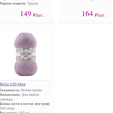
Родина модели:
Турция
149
164
₽/шт.
₽/шт.
Bella 100 Alize
Сезонность:
Летняя пряжа
Назначение:
Для любой
одежды
Длина нити в мотке (метров):
360 метр
Вес мотка:
100 гр