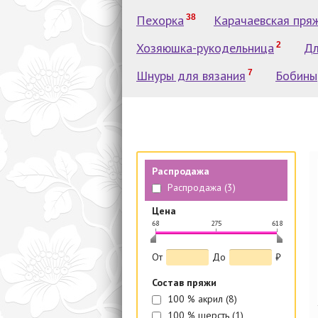
Пехорка
38
Карачаевская пря
Хозяюшка-рукодельница
2
Дл
Шнуры для вязания
7
Бобины
Распродажа
Распродажа
(3)
Цена
68
275
618
|
|
|
От
До
₽
Состав пряжи
100 % акрил
(8)
100 % шерсть
(1)