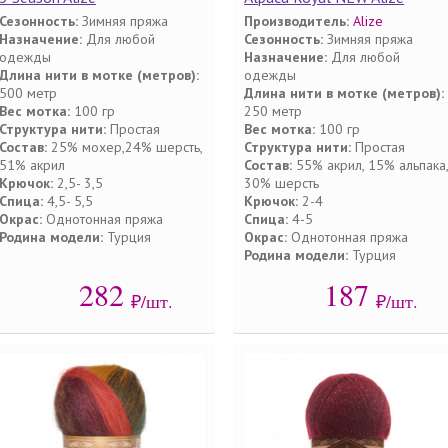
Сезонность:
Зимняя пряжа
Производитель:
Alize
Назначение:
Для любой
Сезонность:
Зимняя пряжа
одежды
Назначение:
Для любой
Длина нити в мотке (метров):
одежды
500 метр
Длина нити в мотке (метров):
Вес мотка:
100 гр
250 метр
Структура нити:
Простая
Вес мотка:
100 гр
Состав:
25% мохер,24% шерсть,
Структура нити:
Простая
51% акрил
Состав:
55% акрил, 15% альпака,
Крючок:
2,5- 3,5
30% шерсть
Спица:
4,5- 5,5
Крючок:
2-4
Окрас:
Однотонная пряжа
Спица:
4-5
Родина модели:
Турция
Окрас:
Однотонная пряжа
Родина модели:
Турция
282
187
₽/шт.
₽/шт.