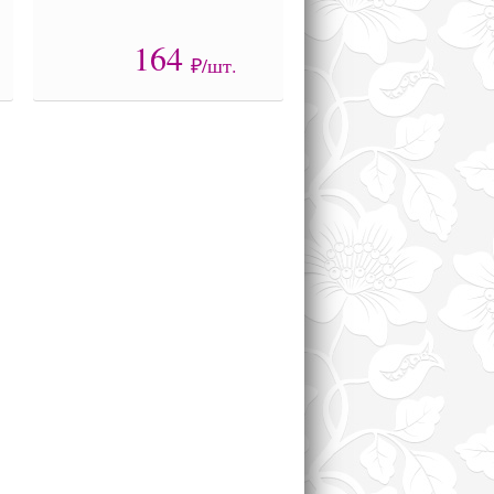
164
₽/шт.