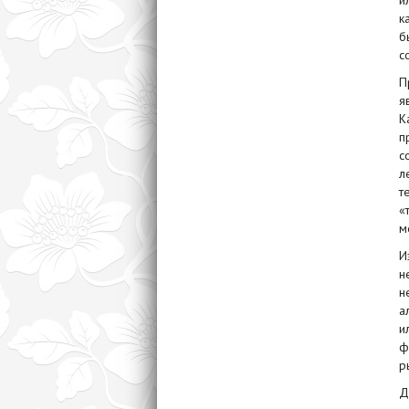
и
к
б
с
П
я
К
п
с
л
т
«
м
И
н
н
а
и
ф
р
Д