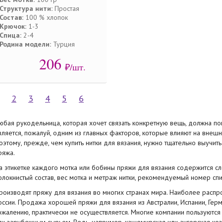
Структура нити:
Простая
Состав:
100 % хлопок
Крючок:
1-3
Спица:
2-4
Родина модели:
Турция
206
₽/шт.
2
3
4
5
6
юбая рукодельница, которая хочет связать конкретную вещь, должна по
вляется, пожалуй, одним из главных факторов, которые влияют на внешн
оэтому, прежде, чем
купить
нитки
для вязания, нужно тщательно выучить
ряжа
.
а этикетке каждого мотка или бобины
пряжи для вязания
содержится сл
олокнистый состав, вес мотка и метраж
нитки
, рекомендуемый номер спиц
роизводят
пряжу для вязания
во многих странах мира. Наиболее распро
оссии.
Продажа
хорошей
пряжи для вязания
из Австралии, Испании, Гер
ожалению, практически не осуществляется. Многие компании пользуютс