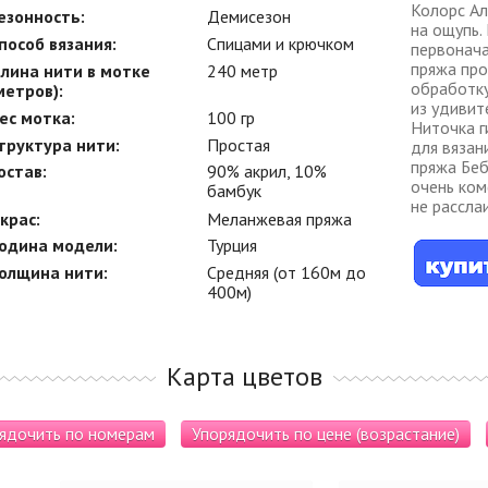
Колорс Ал
езонность:
Демисезон
на ощупь.
пособ вязания:
Спицами и крючком
первонача
пряжа про
лина нити в мотке
240 метр
обработку
метров):
из удивит
ес мотка:
100 гр
Ниточка г
труктура нити:
Простая
для вязан
пряжа Беб
остав:
90% акрил, 10%
очень ком
бамбук
не рассла
крас:
Меланжевая пряжа
одина модели:
Турция
олщина нити:
Средняя (от 160м до
400м)
Карта цветов
ядочить по номерам
Упорядочить по цене (возрастание)