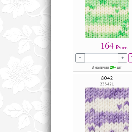
164
₽/шт.
−
+
В наличии
20+
шт.
8042
233421