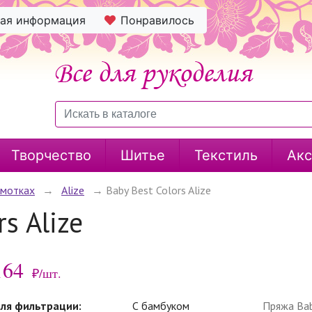
ная информация
Понравилось
Творчество
Шитье
Текстиль
Акс
 мотках
→
Alize
→
Baby Best Colors Alize
s Alize
164
₽/шт.
ля фильтрации:
С бамбуком
Пряжа Bab