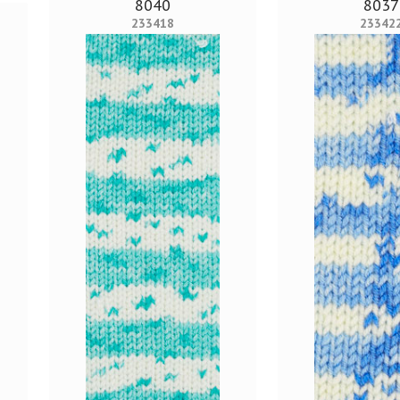
8040
8037
233418
23342