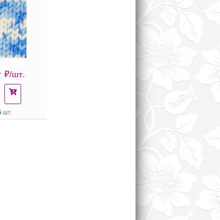
4
₽/шт.
5
шт.