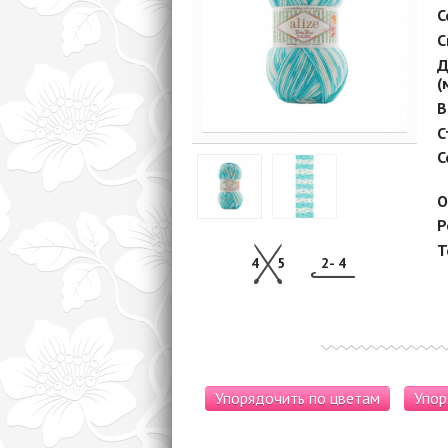
С
С
Д
(
В
С
С
О
Р
Т
4
5
2- 4
Упорядочить по цветам
Упор