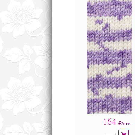
164
₽/шт.