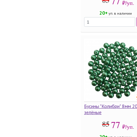
77
85
₽/уп.
20+
уп. в наличии
Бусины "Колибри" 8мм 20
зелёные
77
85
₽/уп.
20+