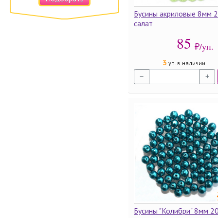
Бусины акриловые 8мм 2
салат
85
₽/уп.
3
уп. в наличии
−
+
Бусины "Колибри" 8мм 20