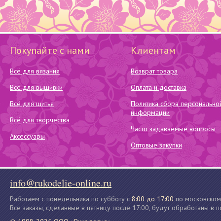
Покупайте с нами
Клиентам
Всё для вязания
Возврат товара
Всё для вышивки
Оплата и доставка
Всё для шитья
Политика сбора персонально
информации
Всё для творчества
Часто задаваемые вопросы
Аксессуары
Оптовые закупки
info@rukodelie-online.ru
Работаем с понедельника по субботу с
8:00 до 17:00
по московском
Все заказы, сделанные в пятницу после 17:00, будут обработаны в 