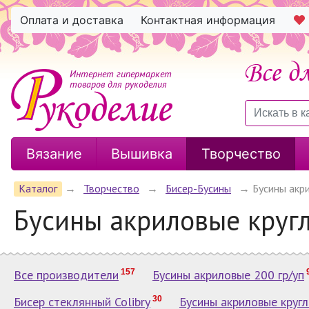
Оплата и доставка
Контактная информация
Интернет гипермаркет
товаров для рукоделия
Вязание
Вышивка
Творчество
Каталог
→
Творчество
→
Бисер-Бусины
→
Бусины акр
Бусины акриловые круг
Все производители
157
Бусины акриловые 200 гр/уп
Бисер стеклянный Colibry
30
Бусины акриловые круг