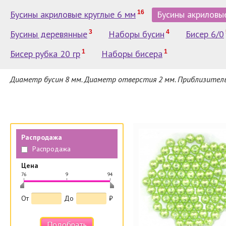
Бусины акриловые круглые 6 мм
16
Бусины акриловы
Бусины деревянные
3
Наборы бусин
4
Бисер 6/0
Бисер рубка 20 гр
1
Наборы бисера
1
Диаметр бусин 8 мм. Диаметр отверстия 2 мм. Приблизительн
Распродажа
Распродажа
Цена
76
9
94
|
|
|
От
До
₽
Подобрать