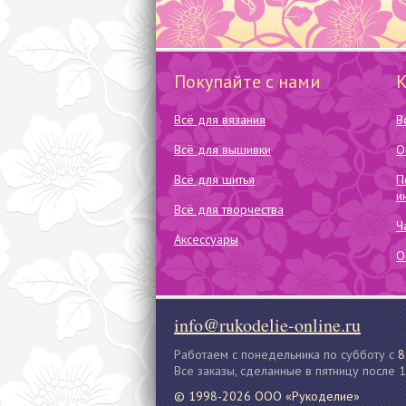
Покупайте с нами
Всё для вязания
В
Всё для вышивки
О
Всё для шитья
П
и
Всё для творчества
Ч
Аксессуары
О
info@rukodelie-online.ru
Работаем с понедельника по субботу с
8
Все заказы, сделанные в пятницу после 
© 1998-2026 ООО «Рукоделие»