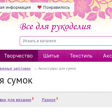
ная информация
Понравилось
Творчество
Шитье
Текстиль
Акс
вянные заготовки
→
Аксессуары для сумок
я сумок
вки для вязания
2
Разное
1