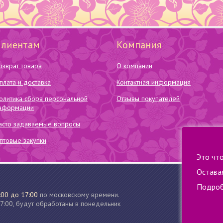
Клиентам
Компания
озврат товара
О компании
плата и доставка
Контактная информация
олитика сбора персональной
Отзывы покупателей
нформации
асто задаваемые вопросы
птовые закупки
Это чт
Оставая
Подроб
:00 до 17:00
по московскому времени.
17:00, будут обработаны в понедельник