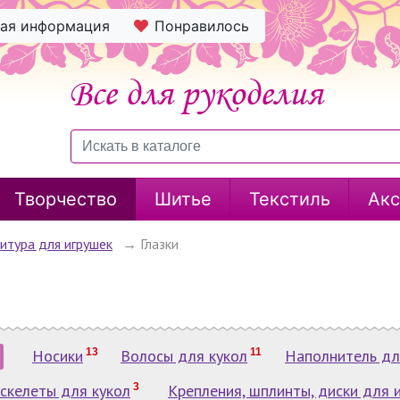
ная информация
Понравилось
Творчество
Шитье
Текстиль
Акс
итура для игрушек
→
Глазки
Носики
13
Волосы для кукол
11
Наполнитель дл
 скелеты для кукол
3
Крепления, шплинты, диски для 