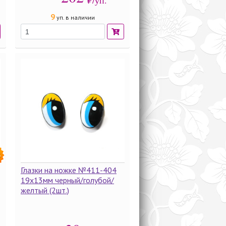
₽/уп.
9
уп. в наличии
%
Глазки на ножке №411-404
19х13мм черный/голубой/
желтый (2шт.)