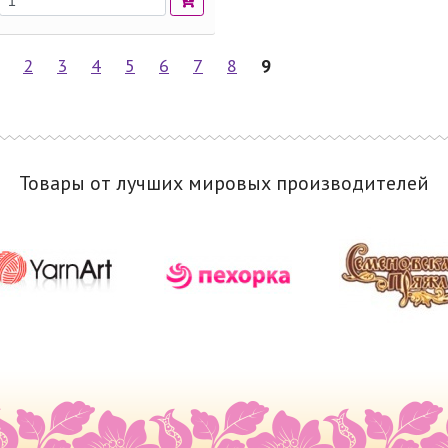
2
3
4
5
6
7
8
9
Товары от лучших мировых производителей