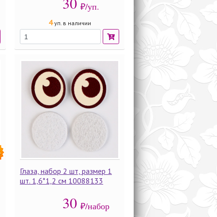
30
₽/уп.
4
уп. в наличии
%
Глаза, набор 2 шт, размер 1
шт. 1,6*1,2 см 10088133
30
₽/набор