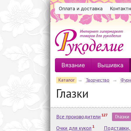
Оплата и доставка
Контакт
Интернет гипермаркет
товаров для рукоделия
Вязание
Вышивка
Каталог
→
Творчество
→
Фурн
Глазки
Все производители
127
Глазки
Очки для кукол
1
Подставки,