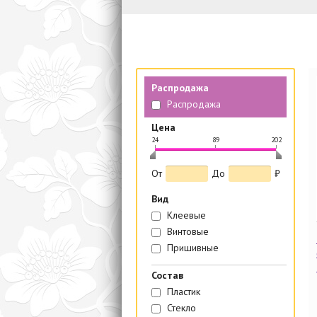
Распродажа
Распродажа
Цена
24
89
202
|
|
|
От
До
₽
Вид
Клеевые
Винтовые
Пришивные
Состав
Пластик
Стекло