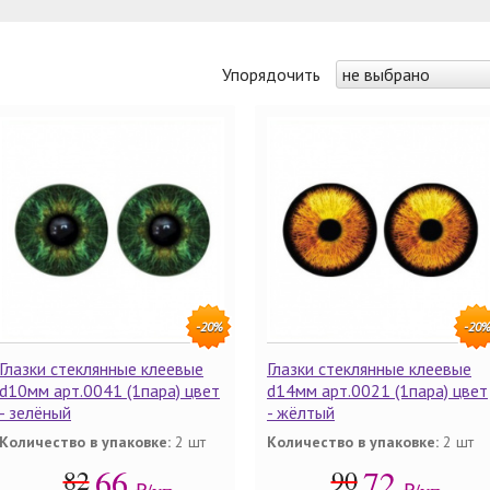
Упорядочить
не выбрано
-20%
-20
Глазки стеклянные клеевые
Глазки стеклянные клеевые
d10мм арт.0041 (1пара) цвет
d14мм арт.0021 (1пара) цвет
- зелёный
- жёлтый
Количество в упаковке:
2 шт
Количество в упаковке:
2 шт
66
72
82
90