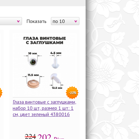
Показать
по 10
%
-10%
Глаза винтовые с заглушками,
набор 10 шт, размер 1 шт: 1
см, цвет зеленый 4380016
202
224