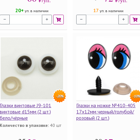
₽/уп.
₽/уп.
20+
17
уп. в наличии
уп. в наличии
−
+
−
+
-20%
-10
Глазки винтовые J9-101
Глазки на ножке №410-405
винтовые d15мм (2 шт.)
17х12мм черный/голубой/
бело/чёрные
розовый (2 шт.)
Количество в упаковке:
40 шт