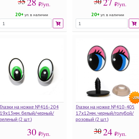
28
27
35
30
₽/уп.
₽/уп.
20+
20+
уп. в наличии
уп. в наличии
-20
Глазки на ножке №416-204
Глазки на ножке №410-405
19х13мм. белый/черный/
17х12мм. черный/голубой/
зеленый (2 шт.)
розовый (2 шт.)
30
24
30
₽/уп.
₽/уп.