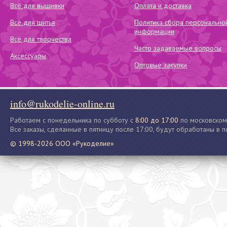
Всё для вышивки
Оплата и доставка
Всё для шитья
Политика сбора персонально
информации
Всё для творчества
Часто задаваемые вопросы
Аксессуары
Оптовые закупки
info@rukodelie-online.ru
Работаем с понедельника по субботу с
8:00 до 17:00
по московском
Все заказы, сделанные в пятницу после 17:00, будут обработаны в 
© 1998-2026 ООО «Рукоделие»