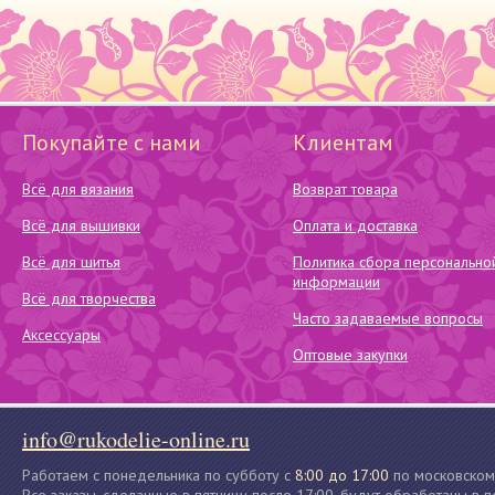
Покупайте с нами
Клиентам
Всё для вязания
Возврат товара
Всё для вышивки
Оплата и доставка
Всё для шитья
Политика сбора персонально
информации
Всё для творчества
Часто задаваемые вопросы
Аксессуары
Оптовые закупки
info@rukodelie-online.ru
Работаем с понедельника по субботу с
8:00 до 17:00
по московском