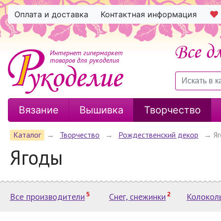
Оплата и доставка
Контактная информация
Интернет гипермаркет
товаров для рукоделия
Вязание
Вышивка
Творчество
Каталог
→
Творчество
→
Рождественский декор
→
Я
Ягоды
Все производители
5
Снег, снежинки
2
Колоколь