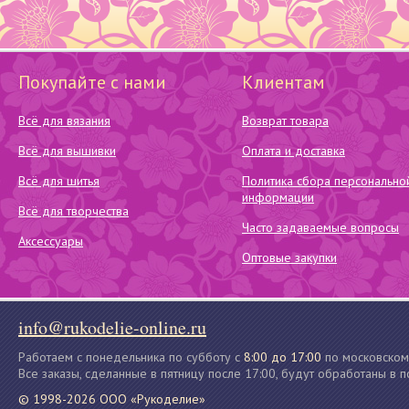
Покупайте с нами
Клиентам
Всё для вязания
Возврат товара
Всё для вышивки
Оплата и доставка
Всё для шитья
Политика сбора персонально
информации
Всё для творчества
Часто задаваемые вопросы
Аксессуары
Оптовые закупки
info@rukodelie-online.ru
Работаем с понедельника по субботу с
8:00 до 17:00
по московском
Все заказы, сделанные в пятницу после 17:00, будут обработаны в 
© 1998-2026 ООО «Рукоделие»