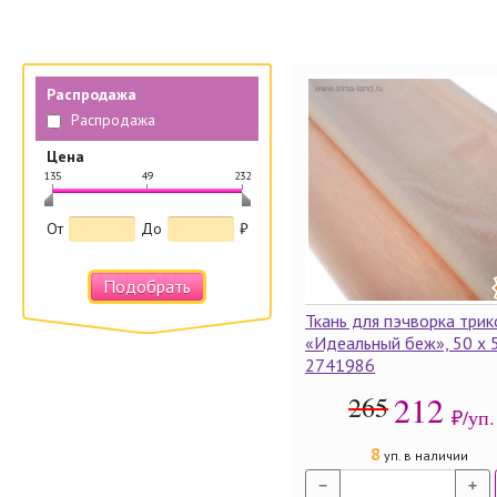
Распродажа
Распродажа
Цена
135
49
232
|
|
|
От
До
₽
Подобрать
Ткань для пэчворка три
«Идеальный беж», 50 х 
2741986
212
265
₽/уп.
8
уп. в наличии
−
+