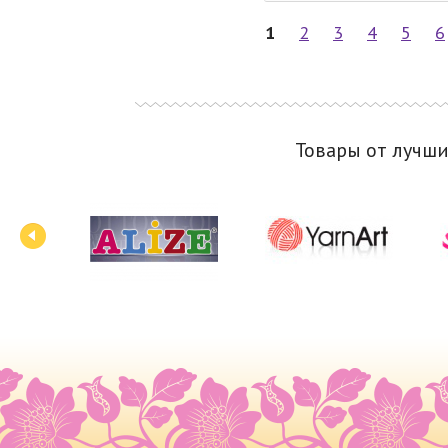
1
2
3
4
5
6
Товары от лучш