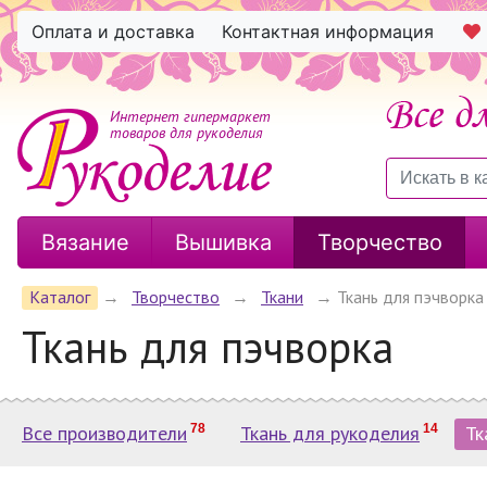
Оплата и доставка
Контактная информация
Интернет гипермаркет
товаров для рукоделия
Вязание
Вышивка
Творчество
Каталог
→
Творчество
→
Ткани
→
Ткань для пэчворка
Ткань для пэчворка
Все производители
78
Ткань для рукоделия
14
Тк