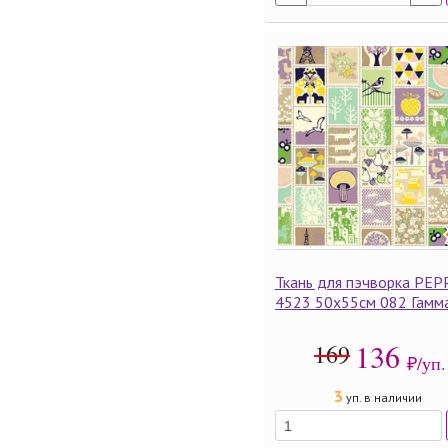
Ткань для пэчворка PEP
4523 50х55см 082 Гамм
136
169
₽/уп.
3
уп. в наличии