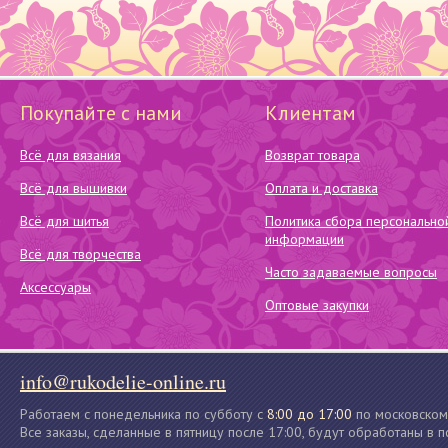
Покупайте с нами
Клиентам
Всё для вязания
Возврат товара
Всё для вышивки
Оплата и доставка
Всё для шитья
Политика сбора персонально
информации
Всё для творчества
Часто задаваемые вопросы
Аксессуары
Оптовые закупки
info@rukodelie-online.ru
Работаем с понедельника по субботу с
8:00 до 17:00
по московском
Все заказы, сделанные в пятницу после 17:00, будут обработаны в 