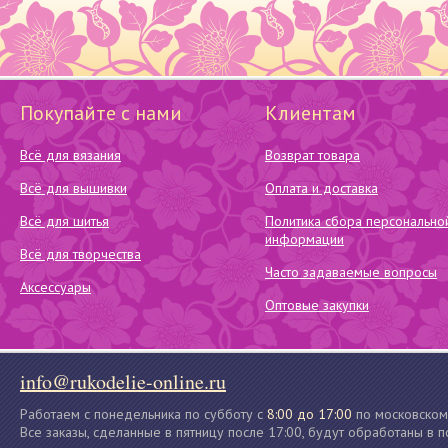
Покупайте с нами
Клиентам
Всё для вязания
Возврат товара
Всё для вышивки
Оплата и доставка
Всё для шитья
Политика сбора персонально
информации
Всё для творчества
Часто задаваемые вопросы
Аксессуары
Оптовые закупки
info@rukodelie-online.ru
Работаем с понедельника по субботу с
8:00 до 17:00
по московском
Все заказы, сделанные в пятницу после 17:00, будут обработаны в 