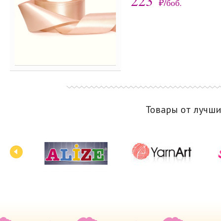
223
₽/боб.
Товары от лучш