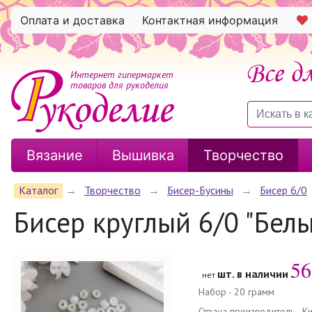
Оплата и доставка
Контактная информация
Интернет гипермаркет
товаров для рукоделия
Вязание
Вышивка
Творчество
Каталог
→
Творчество
→
Бисер-Бусины
→
Бисер 6/0
Бисер круглый 6/0 "Бел
56
шт. в наличии
нет
Набор - 20 грамм
Страна производитель - К