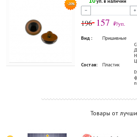
10
уп. в наличии
-20%
−
+
157
196
₽/уп.
Вид :
Пришивные
С
Д
Н
Ц
Состав:
Пластик
Г
ф
п
Товары от лучш