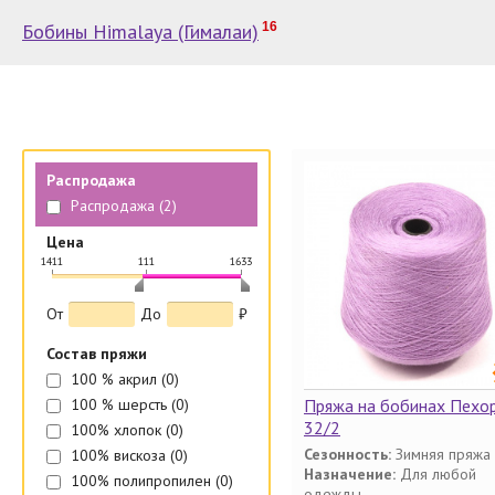
Бобины Himalaya (Гималаи)
16
Распродажа
Распродажа
(2)
Цена
1411
111
1633
|
|
|
От
До
₽
Состав пряжи
100 % акрил
(0)
100 % шерсть
(0)
Пряжа на бобинах Пехо
32/2
100% хлопок
(0)
Сезонность:
Зимняя пряжа
100% вискоза
(0)
Назначение:
Для любой
100% полипропилен
(0)
одежды