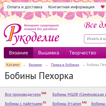
Оплата и доставка
Контактная информация
Интернет гипермаркет
товаров для рукоделия
Вязание
Вышивка
Творчество
Каталог
→
Вязание
→
Пряжа в бобинах
→
Бобины Пе
Бобины Пехорка
Все производители
566
Бобины МШФ (Семёновская 
Бобины с пайетками
61
Бобины Италия
442
Бобины