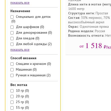
показать все
Длина нити в мотке (метр
1600 метр
Назначение
Структура нити:
Простая
Специально для деток
Состав:
30% меринос, 70%
(0)
высокообъёмный акрил
Окрас:
Однотонная пряжа
Для шарфиков
(0)
Родина модели:
Россия
Для декорирования
(0)
Возможность отмота:
Нет
Для пледов
(0)
1 518
Для любой одежды
(2)
от
₽/к
показать все
Способ вязания
Спицами и крючком
(0)
Машинная
(0)
Ручная и машинная
(2)
Вес мотка
10 гр
(0)
20 гр
(0)
25 гр
(0)
35 гр
(0)