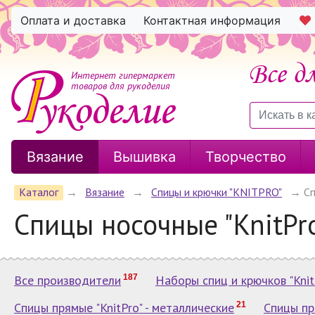
Оплата и доставка
Контактная информация
Интернет гипермаркет
товаров для рукоделия
Вязание
Вышивка
Творчество
Каталог
→
Вязание
→
Спицы и крючки "KNITPRO"
→
Сп
Спицы носочные "KnitPr
Все производители
187
Наборы спиц и крючков "Knit
Спицы прямые "KnitPro" - металлические
21
Спицы пр