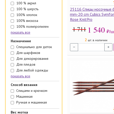
100 % акрил
100 % шерсть
25116 Спицы носочные 
mm-20 cm Cubics Symfon
100% хлопок
Rose KnitPro
100% вискоза
100% полипропилен
1 540
1 711
₽/ш
показать все
2
шт. в наличии
Назначение
Специально для деток
−
+
Для шарфиков
Для декорирования
Для пледов
Для любой одежды
показать все
Способ вязания
Спицами и крючком
Машинная
Ручная и машинная
Вес мотка