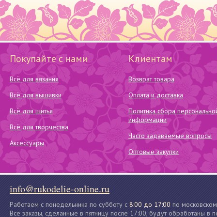
Покупайте с нами
Клиентам
Всё для вязания
Возврат товара
Всё для вышивки
Оплата и доставка
Всё для шитья
Политика сбора персонально
информации
Всё для творчества
Часто задаваемые вопросы
Аксессуары
Оптовые закупки
info@rukodelie-online.ru
Работаем с понедельника по субботу с
8:00 до 17:00
по московском
Все заказы, сделанные в пятницу после 17:00, будут обработаны в 