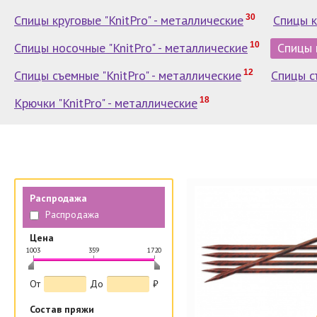
Спицы круговые "KnitPro" - металлические
30
Спицы к
Спицы носочные "KnitPro" - металлические
10
Спицы 
Спицы съемные "KnitPro" - металлические
12
Спицы с
Крючки "KnitPro" - металлические
18
Распродажа
Распродажа
Цена
1003
359
1720
|
|
|
От
До
₽
Состав пряжи