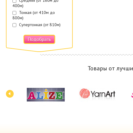
Средняя (от 160м до
400м)
Тонкая (от 410м до
800м)
Супертонкая (от 810м)
Подобрать
Товары от лучш