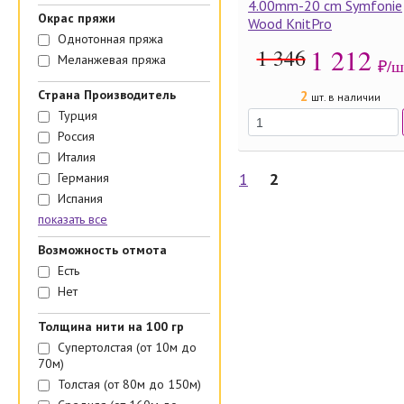
4.00mm-20 cm Symfonie
Окрас пряжи
Wood KnitPro
Однотонная пряжа
1 212
1 346
Меланжевая пряжа
₽/ш
Страна Производитель
2
шт. в наличии
Турция
Россия
Италия
1
2
Германия
Испания
показать все
Возможность отмота
Есть
Нет
Толщина нити на 100 гр
Супертолстая (от 10м до
70м)
Толстая (от 80м до 150м)