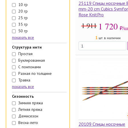
25119 Спицы носочные 
10 гр
mm-20 cm Cubics Symfon
20 гр
Rose KnitPro
25 гр
1 720
1 911
35 гр
₽/ш
50 гр
1
показать все
шт. в наличии
Структура нити
Простая
Буклированная
С понпонами
Разная по толщине
Травка
показать все
Сезонность
Зимняя пряжа
Летняя пряжа
Демисезон
Весна-лето
20109 Спицы носочные