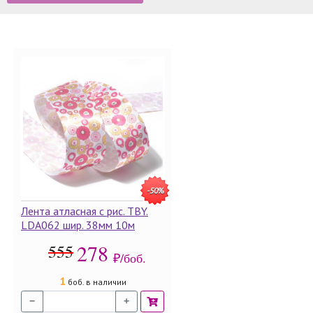
-50%
Лента атласная с рис. TBY.
LDA062 шир. 38мм 10м
278
555
₽/боб.
1
боб. в наличии
−
+