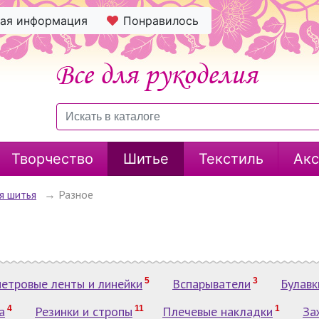
ная информация
Понравилось
Творчество
Шитье
Текстиль
Акс
я шитья
→
Разное
етровые ленты и линейки
5
Вспарыватели
3
Булавк
а
4
Резинки и стропы
11
Плечевые накладки
1
За