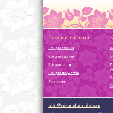
Покупайте с нами
Всё для вязания
В
Всё для вышивки
О
Всё для шитья
П
и
Всё для творчества
Ч
Аксессуары
О
info@rukodelie-online.ru