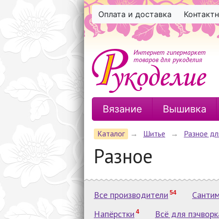
Оплата и доставка
Контакт
Интернет гипермаркет
товаров для рукоделия
Вязание
Вышивка
Каталог
→
Шитье
→
Разное дл
Разное
Все производители
54
Сантим
Напёрстки
4
Всё для пэчворк