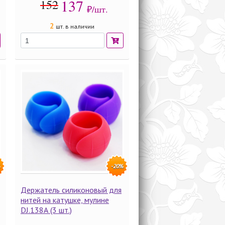
137
152
₽/шт.
2
шт. в наличии
%
-20%
Держатель силиконовый для
нитей на катушке, мулине
DJ.138А (3 шт.)