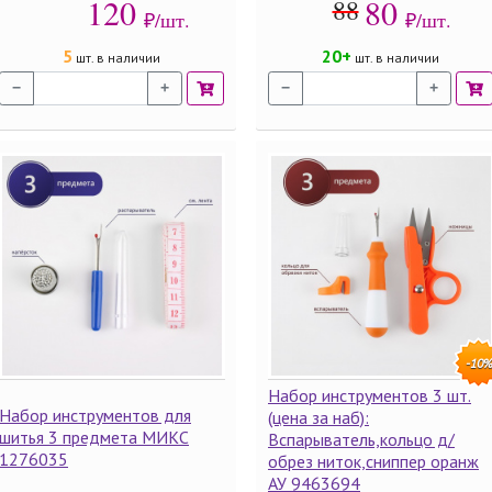
120
80
88
₽/шт.
₽/шт.
5
20+
шт. в наличии
шт. в наличии
−
+
−
+
-10
Набор инструментов 3 шт.
Набор инструментов для
(цена за наб):
шитья 3 предмета МИКС
Вспарыватель,кольцо д/
1276035
обрез ниток,сниппер оранж
АУ 9463694