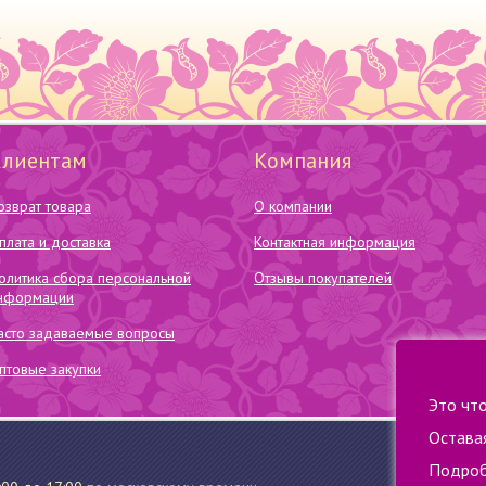
Клиентам
Компания
озврат товара
О компании
плата и доставка
Контактная информация
олитика сбора персональной
Отзывы покупателей
нформации
асто задаваемые вопросы
птовые закупки
Это чт
Оставая
Подроб