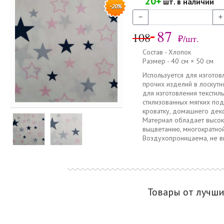
20+
шт. в наличии
-20%
−
+
87
108
₽/шт.
Состав - Хлопок
Размер - 40 см × 50 см
Используется для изготов
прочих изделий в лоскутн
для изготовления текстиль
стилизованных мягких по
кроватку, домашнего дек
Материал обладает высоко
выцветанию, многократной
Воздухопроницаема, не в
Товары от лучш