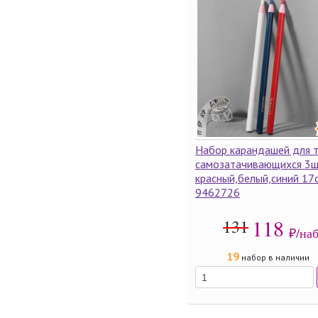
Набор карандашей для 
самозатачивающихся 3
красный,белый,синий 17
9462726
118
131
₽/на
19
набор в наличии