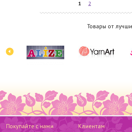
1
2
Товары от лучш
Покупайте с нами
Клиентам