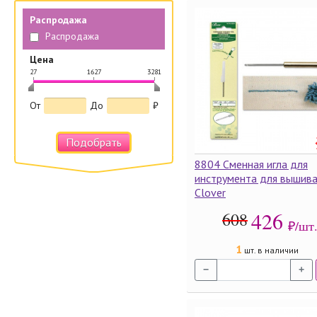
Распродажа
Распродажа
Цена
27
1627
3281
|
|
|
От
До
₽
Подобрать
8804 Сменная игла для
инструмента для вышив
Clover
426
608
₽/шт
1
шт. в наличии
−
+