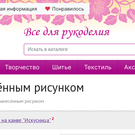
ная информация
Понравилось
Творчество
Шитье
Текстиль
Акс
сённым рисунком
нанесённым рисунком
 на канве "Искусница"
2