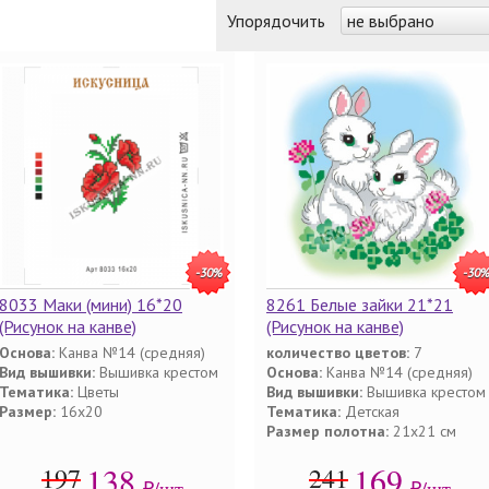
Упорядочить
не выбрано
-30%
-30
8033 Маки (мини) 16*20
8261 Белые зайки 21*21
(Рисунок на канве)
(Рисунок на канве)
Основа:
Канва №14 (средняя)
количество цветов:
7
Вид вышивки:
Вышивка крестом
Основа:
Канва №14 (средняя)
Тематика:
Цветы
Вид вышивки:
Вышивка крестом
Размер:
16х20
Тематика:
Детская
Размер полотна:
21x21 см
138
169
197
241
₽/шт.
₽/шт.