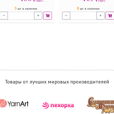
3
8
шт. в наличии
шт. в наличии
−
+
−
+
Товары от лучших мировых производителей