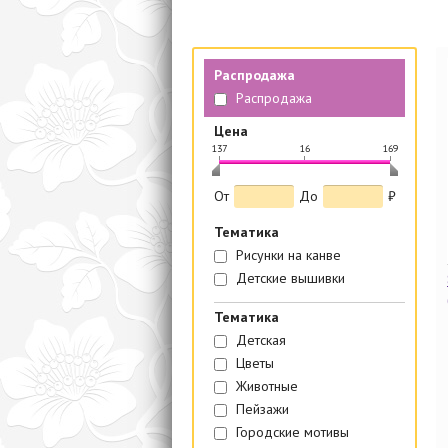
Распродажа
Распродажа
Цена
137
16
169
|
|
|
От
До
₽
Тематика
Рисунки на канве
Детские вышивки
Тематика
Детская
Цветы
Животные
Пейзажи
Городские мотивы