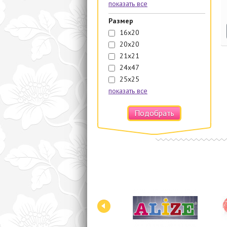
показать все
Размер
16х20
20х20
21х21
24х47
25х25
показать все
Подобрать