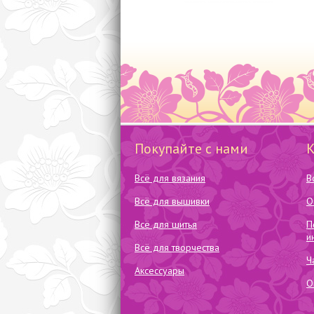
Покупайте с нами
Всё для вязания
В
Всё для вышивки
О
Всё для шитья
П
и
Всё для творчества
Ч
Аксессуары
О