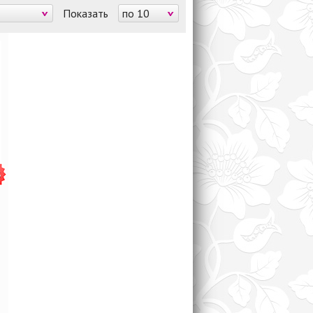
Показать
по 10
%