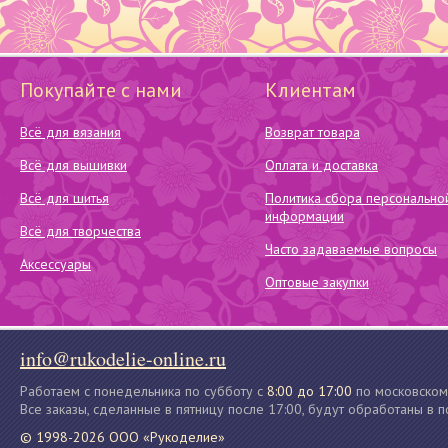
Покупайте с нами
Клиентам
Всё для вязания
Возврат товара
Всё для вышивки
Оплата и доставка
Всё для шитья
Политика сбора персонально
информации
Всё для творчества
Часто задаваемые вопросы
Аксессуары
Оптовые закупки
info@rukodelie-online.ru
Работаем с понедельника по субботу с
8:00 до 17:00
по московском
Все заказы, сделанные в пятницу после 17:00, будут обработаны в 
© 1998-2026 ООО «Рукоделие»