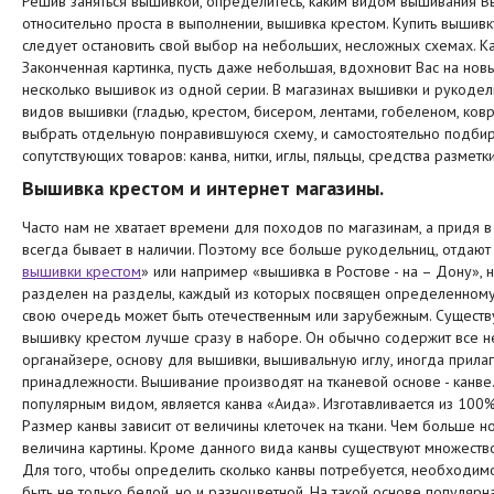
Решив заняться вышивкой, определитесь, каким видом вышивания В
относительно проста в выполнении, вышивка крестом.
Купить вышивк
следует остановить свой выбор на небольших, несложных схемах. К
Законченная картинка, пусть даже небольшая, вдохновит Вас на но
несколько вышивок из одной серии. В
магазинах вышивки и рукоде
видов вышивки (гладью, крестом, бисером, лентами, гобеленом, ков
выбрать отдельную понравившуюся схему, и самостоятельно подбир
сопутствующих товаров: канва, нитки, иглы, пяльцы, средства разметк
Вышивка крестом и интернет магазины.
Часто нам не хватает времени для походов по магазинам, а придя в 
всегда бывает в наличии. Поэтому все больше рукодельниц, отдают
вышивки крестом
» или например «
вышивка в Ростове - на – Дону
», 
разделен на разделы, каждый из которых посвящен определенному 
свою очередь может быть отечественным или зарубежным. Существу
вышивку крестом
лучше сразу в наборе. Он обычно содержит все 
органайзере, основу для вышивки, вышивальную иглу, иногда прил
принадлежности. Вышивание производят на тканевой основе - канве
популярным видом, является канва «Аида». Изготавливается из 100%
Размер канвы зависит от величины клеточек на ткани. Чем больше н
величина картины. Кроме данного вида канвы существуют множество 
Для того, чтобы определить сколько канвы потребуется, необходим
быть не только белой, но и разноцветной. На такой основе популяр