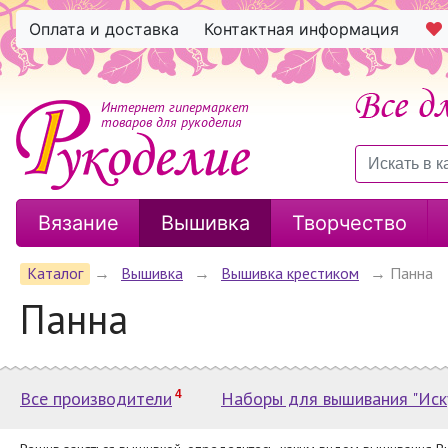
Оплата и доставка
Контактная информация
Интернет гипермаркет
товаров для рукоделия
Вязание
Вышивка
Творчество
Каталог
→
Вышивка
→
Вышивка крестиком
→
Панна
Панна
Все производители
4
Наборы для вышивания "Иск