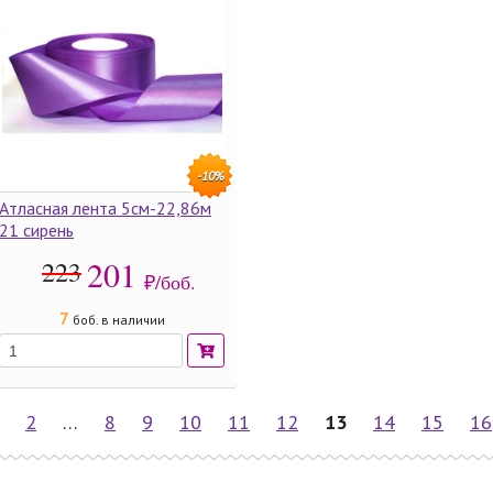
-10%
Атласная лента 5см-22,86м
21 сирень
201
223
₽/боб.
7
боб. в наличии
2
…
8
9
10
11
12
13
14
15
16