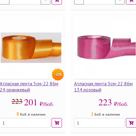
-10%
Атласная лента 5см-22,86м
Атласная лента 5см-22,86м
24 оранжевый
134 розовый
201
223
223
₽/боб.
₽/боб.
8
1
боб. в наличии
боб. в наличии