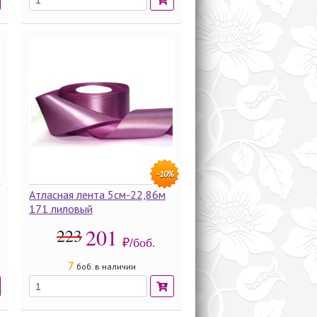
-10%
Атласная лента 5см-22,86м
171 лиловый
201
223
₽/боб.
7
боб. в наличии