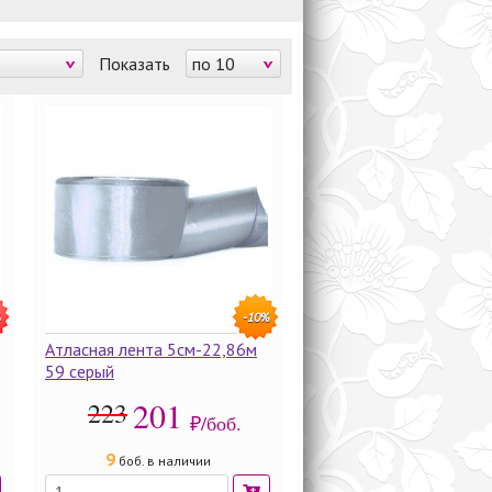
Показать
по 10
%
-10%
Атласная лента 5см-22,86м
59 серый
201
223
₽/боб.
9
боб. в наличии