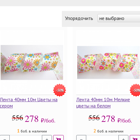
Упорядочить
не выбрано
-50%
-50
Лента 40мм 10м Цветы на
Лента 40мм 10м Мелкие
сером
цветы на белом
278
278
556
556
₽/боб.
₽/боб.
1
2
боб. в наличии
боб. в наличии
−
+
−
+