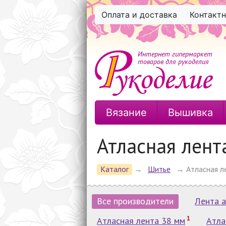
Оплата и доставка
Контакт
Интернет гипермаркет
товаров для рукоделия
Вязание
Вышивка
Атласная лент
Каталог
→
Шитье
→
Атласная л
Все производители
Лента а
Атласная лента 38 мм
1
Атла