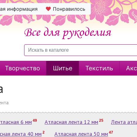
ная информация
Понравилось
Творчество
Шитье
Текстиль
Акс
а
ента
тласная 6 мм
49
Атласная лента 12 мм
25
Лента атл
сная лента 40 мм
2
Атласная лента 50 мм
47