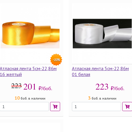
-10%
Атласная лента 5см-22,86м
Атласная лента 5см-22,86м
16 желтый
01 белая
201
223
223
₽/боб.
₽/боб.
10
3
боб. в наличии
боб. в наличии