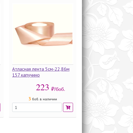
Атласная лента 5см-22,86м
157 капучино
223
₽/боб.
3
боб. в наличии